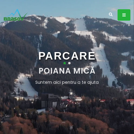
PARCARE
POIANA MICĂ
S
u
n
t
e
m
a
i
c
i
p
e
n
t
r
u
a
t
e
a
j
u
t
a