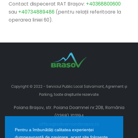
Contact dispecerat RAT Brașov:
+40368800600
sau
+40734889486
(pentru relații referitoare la
operarea liniei 60).
Copyright © 2022 - Serviciul Public Local Salvamont, Agrement și
Parking, toate drepturile rezervate.
Poiana Brașov, str. Poiana Doamnei nr.20B, România
(0368) 103194
office@salvamontbrasov.ro
Pentru a îmbunătăți calitatea experienței
dumneavoastă de navigare, acest site folosește