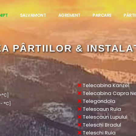
NIPT
SALVAMONT
AGREMENT
PARCARE
PÂRTII
CNIPT
NAȚIONAL DE INFORMARE ȘI PROMOVARE 
POIANA BRASOV
S
u
n
t
e
m
a
i
c
i
p
e