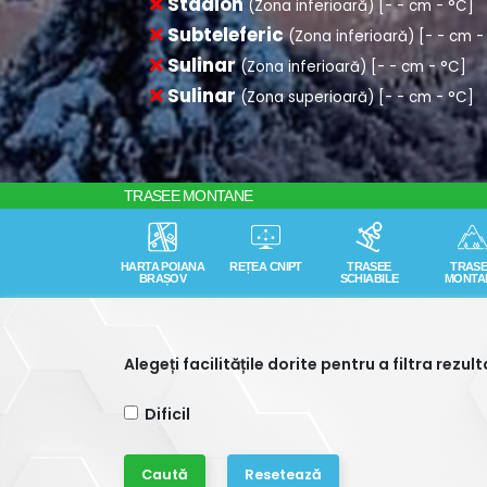
TRASEE MONTANE
REȚEA CNIPT
HARTA POIANA
TRASEE
TRAS
BRAȘOV
SCHIABILE
MONTA
Alegeți facilitățile dorite pentru a filtra rezul
Dificil
Resetează