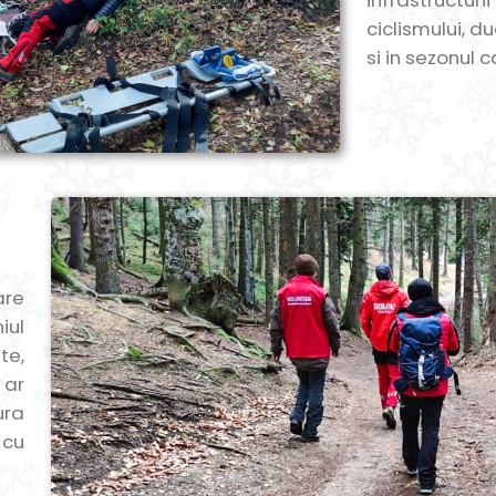
infrastructur
ciclismului, d
si in sezonul c
are
iul
te,
 ar
ura
 cu