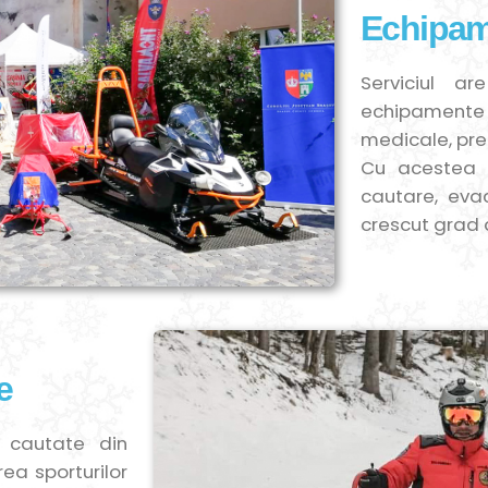
Echipam
Serviciul 
echipamente 
medicale, pre
Cu acestea s
cautare, eva
crescut grad 
e
i cautate din
ea sporturilor