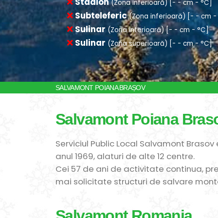
Subteleferic
(Zona inferioară) [- - cm -
Sulinar
(Zona inferioară) [- - cm - °C]
Sulinar
(Zona superioară) [- - cm - °C]
SALVAMONT POIANA BRAȘOV
Salvamont Poiana Bras
Serviciul Public Local Salvamont Brasov e
anul 1969, alaturi de alte 12 centre.
Cei 57 de ani de activitate continua, pre
mai solicitate structuri de salvare mont
Salvamont Romania