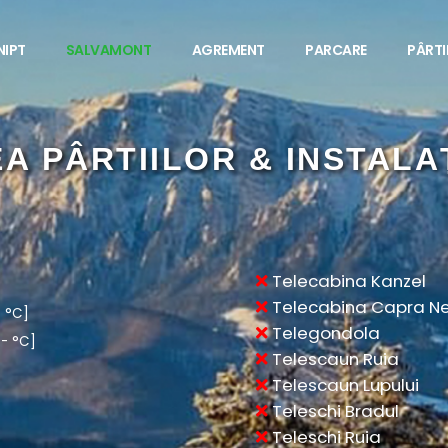
NIPT
SALVAMONT
AGREMENT
PARCARE
PÂRTII
Telecabina Kanzel
Telecabina Capra N
- °C]
Telegondola
 - °C]
Telescaun Ruia
Telescaun Lupului
Teleschi Bradul
Teleschi Ruia