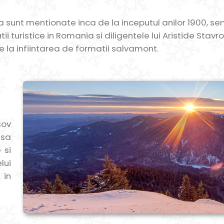
 sunt mentionate inca de la inceputul anilor 1900, ser
tii turistice in Romania si diligentele lui Aristide Stav
ire la infiintarea de formatii salvamont.
sov
 sa
 si
lui
 in