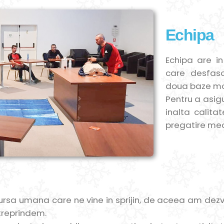
Echipa
Echipa are i
care desfaso
doua baze mon
Pentru a asig
inalta calita
pregatire me
a umana care ne vine in sprijin, de aceea am dezvo
ntreprindem.