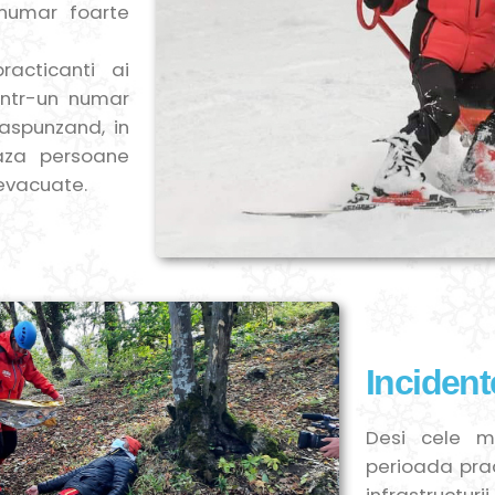
numar foarte
acticanti ai
 intr-un numar
aspunzand, in
eaza persoane
 evacuate.
Incident
Desi cele ma
perioada pract