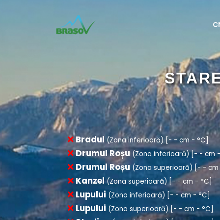
C
Bradul
(Zona inferioară) [- - cm - °C]
Drumul Roșu
(Zona inferioară) [- - cm 
Drumul Roșu
(Zona superioară) [- - cm
Kanzel
(Zona superioară) [- - cm - °C]
Lupului
(Zona inferioară) [- - cm - °C]
Lupului
(Zona superioară) [- - cm - °C]
Stadion
(Zona inferioară) [- - cm - °C]