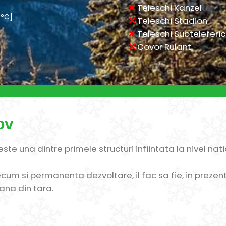
Teleschi Kanzel
 °C]
Teleschi Stadion
Teleschi Subteleferic
Covor Rulant
ov
ste una dintre primele structuri infiintata la nivel nati
cum si permanenta dezvoltare, il fac sa fie, in prezent
ana din tara.