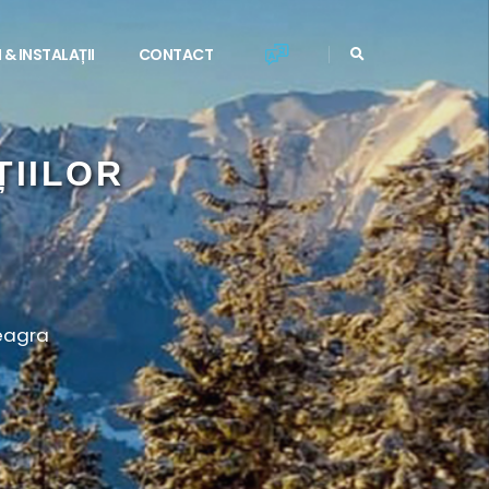
 & INSTALAȚII
CONTACT
eagra